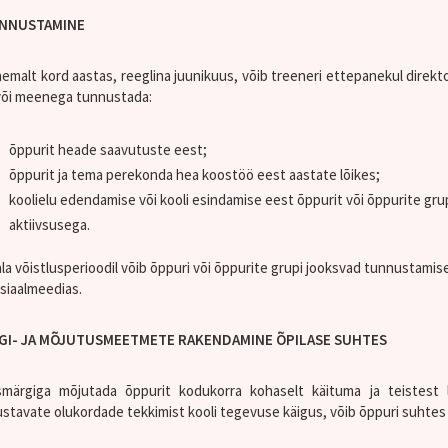
NNUSTAMINE
emalt kord aastas, reeglina juunikuus, võib treeneri ettepanekul direktor
või meenega tunnustada:
õppurit heade saavutuste eest;
õppurit ja tema perekonda hea koostöö eest aastate lõikes;
koolielu edendamise või kooli esindamise eest õppurit või õppurite gru
aktiivsusega.
ala võistlusperioodil võib õppuri või õppurite grupi jooksvad tunnustamise
siaalmeedias.
GI- JA MÕJUTUSMEETMETE RAKENDAMINE ÕPILASE SUHTES
märgiga mõjutada õppurit kodukorra kohaselt käituma ja teistest 
stavate olukordade tekkimist kooli tegevuse käigus, võib õppuri suhte