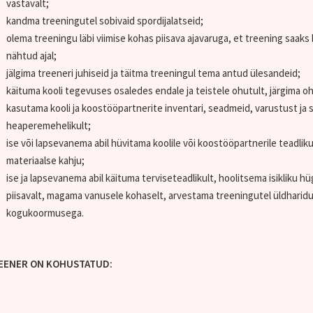
vastavalt;
kandma treeningutel sobivaid spordijalatseid;
olema treeningu läbi viimise kohas piisava ajavaruga, et treening saaks
nähtud ajal;
jälgima treeneri juhiseid ja täitma treeningul tema antud ülesandeid;
käituma kooli tegevuses osaledes endale ja teistele ohutult, järgima 
kasutama kooli ja koostööpartnerite inventari, seadmeid, varustust ja sp
heaperemehelikult;
ise või lapsevanema abil hüvitama koolile või koostööpartnerile teadlik
materiaalse kahju;
ise ja lapsevanema abil käituma terviseteadlikult, hoolitsema isikliku h
piisavalt, magama vanusele kohaselt, arvestama treeningutel üldharidu
kogukoormusega.
EENER ON KOHUSTATUD: