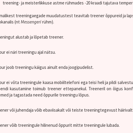
treening- ja meisterlikkuse astme rühmades -20 kraadi tajutava tempera
malikest treeningaegade muudatustest teavitab treener õppureid ja la
okanalis (nt
Messengeri
rühm).
eningut alustab ja lõpetab treener.
ur ei näri treeningu ajal nätsu.
ur joob treeningu käigus ainult enda joogipudelist.
ur ei võta treeningule kaasa mobiiltelefoni ega teisi heli ja pildi salvest
endi kasutamine toimub treener ettepanekul. Treeneril on õigus konfi
med ja tagastada need õppurile treeningu lõpus.
ener või juhendaja võib ebaviisakalt või teiste treeningtegevust häiriva
ener võib treeningule hilinenud õppurit mitte treeningule lubada.