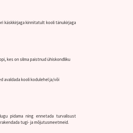
i käskkirjaga kinnitatult kooli tänukirjaga
ppi, kes on silma paistnud ühiskondliku
d avaldada kooli kodulehel ja/või
lugu pidama ning ennetada turvalisust
s rakendada tugi- ja mõjutusmeetmeid.