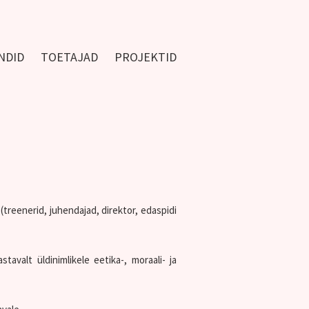
NDID
TOETAJAD
PROJEKTID
(treenerid, juhendajad, direktor, edaspidi
tavalt üldinimlikele eetika-, moraali- ja