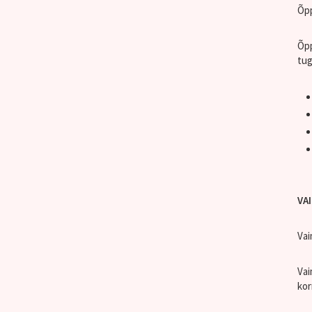
Õpp
Õpp
tug
VA
Vai
Vai
kor