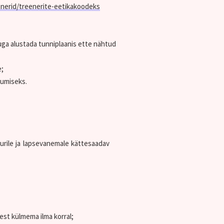
enerid/treenerite-eetikakoodeks
guga alustada tunniplaanis ette nähtud
e;
sumiseks.
 õppurile ja lapsevanemale kättesaadav
est külmema ilma korral;