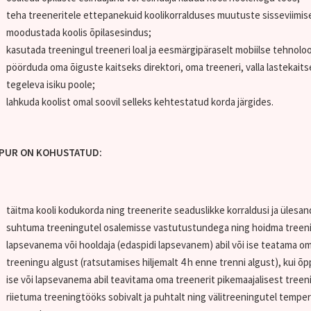
teha treeneritele ettepanekuid koolikorralduses muutuste sisseviimis
moodustada koolis õpilasesindus;
kasutada treeningul treeneri loal ja eesmärgipäraselt mobiilse tehnolo
pöörduda oma õiguste kaitseks direktori, oma treeneri, valla lastekai
tegeleva isiku poole;
lahkuda koolist omal soovil selleks kehtestatud korda järgides.
PUR ON KOHUSTATUD:
täitma kooli kodukorda ning treenerite seaduslikke korraldusi ja ülesan
suhtuma treeningutel osalemisse vastutustundega ning hoidma treeni
lapsevanema või hooldaja (edaspidi lapsevanem) abil või ise teatama om
treeningu algust (ratsutamises hiljemalt 4 h enne trenni algust), kui õp
ise või lapsevanema abil teavitama oma treenerit pikemaajalisest tre
riietuma treeningtööks sobivalt ja puhtalt ning välitreeningutel temper