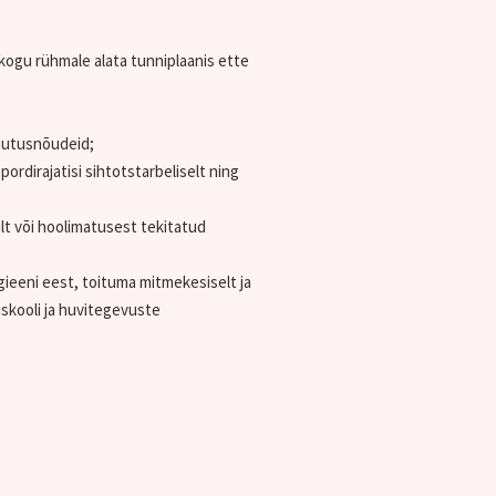
 kogu rühmale alata tunniplaanis ette
ohutusnõudeid;
ordirajatisi sihtotstarbeliselt ning
ult või hoolimatusest tekitatud
ügieeni eest, toituma mitmekesiselt ja
skooli ja huvitegevuste