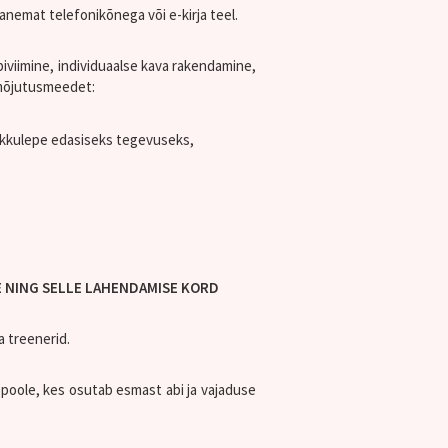
nemat telefonikõnega või e-kirja teel.
viimine, individuaalse kava rakendamine,
 mõjutusmeedet:
okkulepe edasiseks tegevuseks,
E NING SELLE LAHENDAMISE KORD
a treenerid.
 poole, kes osutab esmast abi ja vajaduse