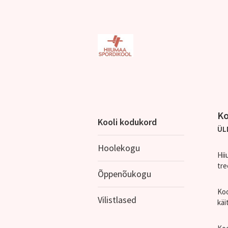
Ko
Kooli kodukord
ÜL
Hoolekogu
Hii
tre
Õppenõukogu
Koo
Vilistlased
käi