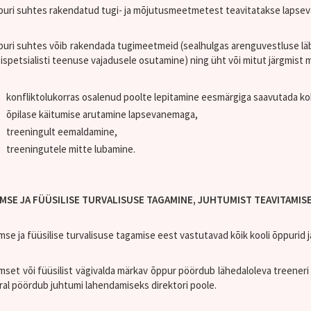
uri suhtes rakendatud tugi- ja mõjutusmeetmetest teavitatakse lapseva
uri suhtes võib rakendada tugimeetmeid (sealhulgas arenguvestluse läbi
ispetsialisti teenuse vajadusele osutamine) ning üht või mitut järgmist
konfliktolukorras osalenud poolte lepitamine eesmärgiga saavutada k
õpilase käitumise arutamine lapsevanemaga,
treeningult eemaldamine,
treeningutele mitte lubamine.
IMSE JA FÜÜSILISE TURVALISUSE TAGAMINE, JUHTUMIST TEAVITAMIS
mse ja füüsilise turvalisuse tagamise eest vastutavad kõik kooli õppurid j
mset või füüsilist vägivalda märkav õppur pöördub lähedaloleva treeneri
ral pöördub juhtumi lahendamiseks direktori poole.