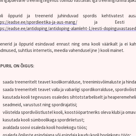
li igapäevane treeningtegevus toimub vastavalt iga treeningrühma ajaka
oli õppurid ja treenerid juhinduvad spordis kehtivatest a
ps://eadse.ee/spordieetika-ja-aus-mang/
ja Eesti doping
ps://eadse.ee/antidoping/antidoping-alamleht-1/eesti-dopinguvastased
enerid ja õppurid esindavad ennast ning oma kooli väärikalt ja ei kah
dmused, suhtlus internetis, meedia vahendusel jne ) kooli mainet.
PURIL ON ÕIGUS:
saada treeneritelt teavet koolikorralduse, treenimisvõimaluste ja hind
saada treeneritelt teavet valla ja vabariigi spordikorralduse, spordivõis
kasutada kooli tegevuses osaledes sihtotstarbeliselt ja heaperemehelik
seadmeid, varustust ning spordirajatisi;
võistelda spordivõistlustel kooli, koostööpartneriks oleva klubi ja omav
kasutada kooli sümboolikaga spordiriietust;
avaldada soovi osaleda kooli hoolekogu töös;
osaleda õpilaste esindajana või esindaja kaudu kooli hoolekogu töös;