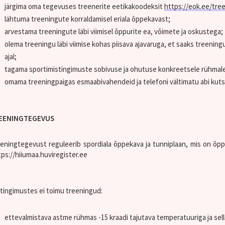
järgima oma tegevuses treenerite eetikakoodeksit
https://eok.ee/tre
lähtuma treeningute korraldamisel eriala õppekavast;
arvestama treeningute läbi viimisel õppurite ea, võimete ja oskustega;
olema treeningu läbi viimise kohas piisava ajavaruga, et saaks treenin
ajal;
tagama sportimistingimuste sobivuse ja ohutuse konkreetsele rühmal
omama treeningpaigas esmaabivahendeid ja telefoni vältimatu abi kut
EENINGTEGEVUS
eningtegevust reguleerib spordiala õppekava ja tunniplaan, mis on
ps://hiiumaa.huviregister.ee
itingimustes ei toimu treeningud:
ettevalmistava astme rühmas -15 kraadi tajutava temperatuuriga ja sell