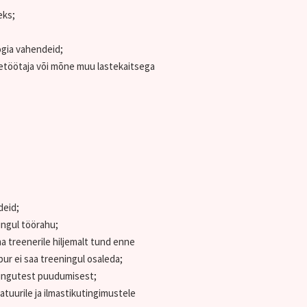
eks;
ogia vahendeid;
tsetöötaja või mõne muu lastekaitsega
deid;
ngul töörahu;
a treenerile hiljemalt tund enne
pur ei saa treeningul osaleda;
eningutest puudumisest;
atuurile ja ilmastikutingimustele