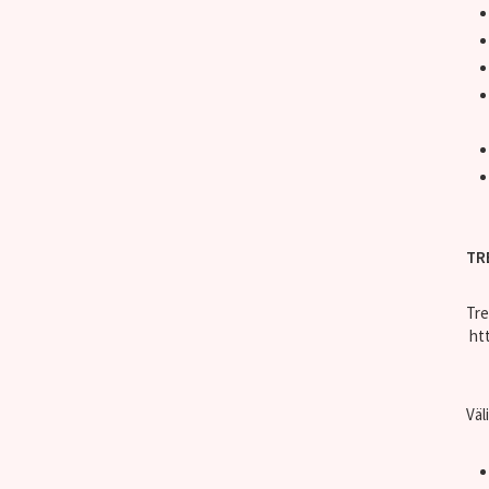
TR
Tre
htt
Väl