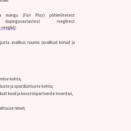
vale.
usa mängu (
Fair Play
) põhimõtetest
uvastastest reeglitest
-reeglid/
.
justa avalikus ruumis (avalikud kohad ja
amise kohta;
tluste ja spordiürituste kohta;
ult kooli ja koostööpartnerite inventari,
alitsuse nimel;