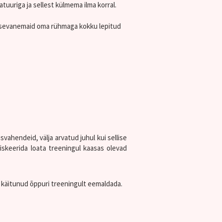
tuuriga ja sellest külmema ilma korral.
psevanemaid oma rühmaga kokku lepitud
usvahendeid, välja arvatud juhul kui sellise
skeerida loata treeningul kaasas olevad
lt käitunud õppuri treeningult eemaldada.