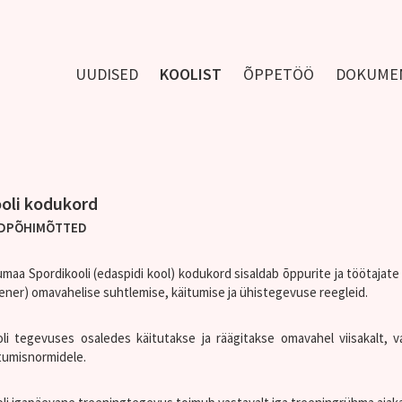
UUDISED
KOOLIST
ÕPPETÖÖ
DOKUME
oli kodukord
DPÕHIMÕTTED
umaa Spordikooli (edaspidi kool) kodukord sisaldab õppurite ja töötajate 
ener) omavahelise suhtlemise, käitumise ja ühistegevuse reegleid.
li tegevuses osaledes käitutakse ja räägitakse omavahel viisakalt, vas
tumisnormidele.