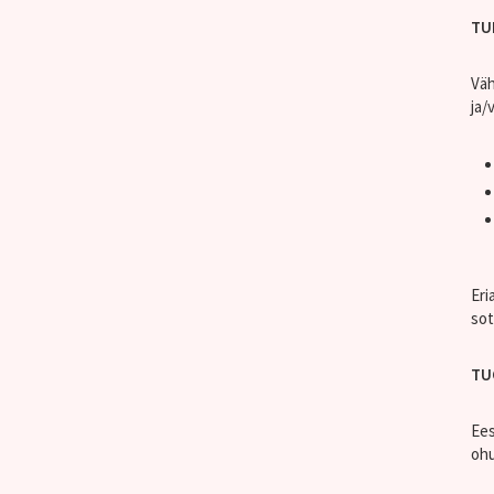
TU
Väh
ja/
Eri
sot
TU
Ees
ohu