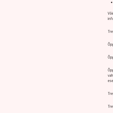
Või
inf
Tre
Õpp
Õpp
Õpp
vah
ese
Tre
Tre