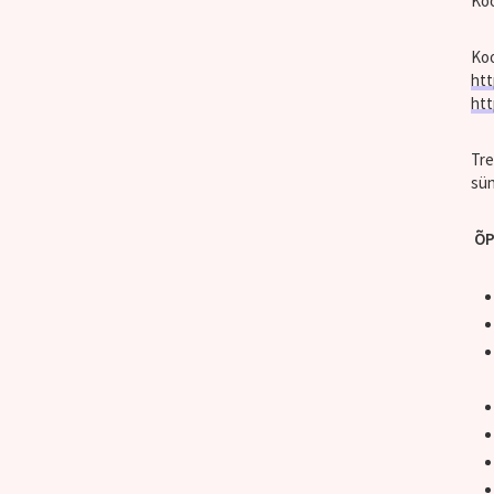
Koo
Ko
htt
htt
Tre
sün
ÕP