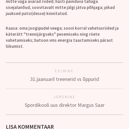
mitte väga avarad riided; hästi painduva tallaga
sisejalanõud, soovitavalt mitte jälgi jätva põhjaga; pikad
juuksed patsi(desse) kinnitatud.
Kaasa:
oma joogipudel veega; soovi korral vahetusriided ja
käterätt "trennijärgseks" pesemiseks ning riiete
vahetamiseks; batoon vms energia taastamiseks pärast
liikumist.
EELMINE
31.jaanuaril treenerid vs õppurid
JÄRGMINE
Spordikooli uus direktor Margus Saar
LISA KOMMENTAAR