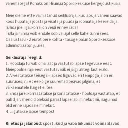
vanematega! Kohaks on Hiiumaa Spordikeskuse kergejõustikuala.
Meie oleme ette valmistanud seiklusraja, kus laps ja vanem saavad
koos hüpata ja joosta ja visata ja püüda ja roomata ja keerelda ja
rullida jne. Igal korral on veidi erinev rada!
Tulla ja minna võib endale sobival ajal selle kahe tunni sees.
Osalustasu - 2 eurot pere kohta - tasuge palun Spordikeskuse
administraatori juures.
Seiklusraja reeglid:
1. Hooldaja turvab oma last ja vastutab lapse tegevuse eest.
Meiepoolne raja eest vastutav isik ei jälgi ühtegi last eraldi.
2. Arvestatakse teisega - lapsed liiguvad eri tempoga ja on eri
suuruses, nii et eelkõige suuremad peavad jälgima, et
väiksematele haiget ei tee.
3. Enda järel korrastatakse ja koristatakse - hooldaja vastutab, et
pallid ja vahendid oleksid pärast lapse läbi minekut nii, nagu nad
olid enne rajaosale minekut.
4. Liigutakse lapse tempos!
Riietus ja jalanõud:
sportlikud ja vaba liikumist võimaldavad